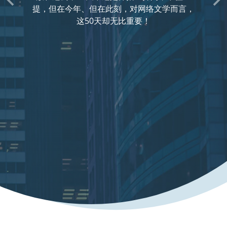
上一个
下
50天来，各种风雷激荡、各色风云变幻、各处
艰难险阻、各等波诡云谲，我与诸位一一亲
历，万事在目！